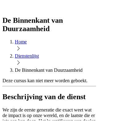
De Binnenkant van
Duurzaamheid
Home
Dienstenlijst
De Binnenkant van Duurzaamheid
Deze cursus kan niet meer worden geboekt.
Beschrijving van de dienst
We zijn de eerste generatie die exact weet wat
de impact is op onze wereld, en de laatste die er
iets aan kan doen. Het kwantificeren van doelen
en maatregelen kunnen we als geen ander, maar
waarom wordt vrijwel elke doelstelling op het
gebied van duurzaamheid dan niet gehaald? In