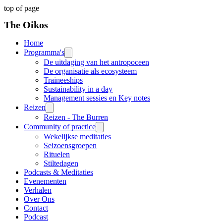
top of page
The Oikos
Collective
Home
Programma's
De uitdaging van het antropoceen
De organisatie als ecosysteem
Traineeships
Sustainability in a day
Management sessies en Key notes
Reizen
Reizen - The Burren
Community of practice
Wekelijkse meditaties
Seizoensgroepen
Rituelen
Stiltedagen
Podcasts & Meditaties
Evenementen
Verhalen
Over Ons
Contact
Podcast