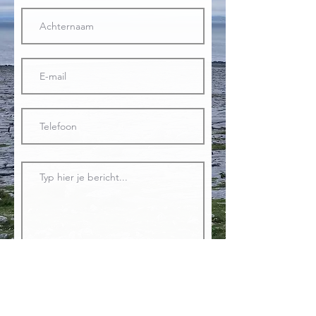
Ik ga akkoord met de algemene
voorwaarden
Ik schrijf mij ook in voor de
nieuwsbrief