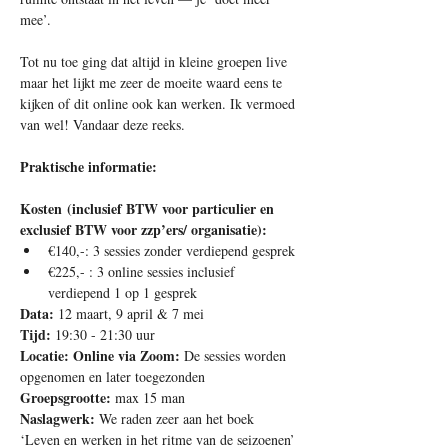
mee’.
Tot nu toe ging dat altijd in kleine groepen live 
maar het lijkt me zeer de moeite waard eens te 
kijken of dit online ook kan werken. Ik vermoed 
van wel! Vandaar deze reeks. 
Praktische informatie: 
Kosten (inclusief BTW voor particulier en 
exclusief BTW voor zzp’ers/ organisatie):
€140,-: 3 sessies zonder verdiepend gesprek
€225,- : 3 online sessies inclusief 
verdiepend 1 op 1 gesprek
Data: 
12 maart, 9 april & 7 mei 
Tijd: 
19:30 - 21:30 uur
Locatie: Online via Zoom: 
De sessies worden 
opgenomen en later toegezonden
Groepsgrootte: 
max 15 man
Naslagwerk: 
We raden zeer aan het boek 
‘Leven en werken in het ritme van de seizoenen’ 