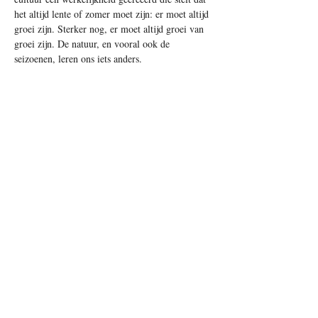
het altijd lente of zomer moet zijn: er moet altijd 
groei zijn. Sterker nog, er moet altijd groei van 
groei zijn. De natuur, en vooral ook de 
seizoenen, leren ons iets anders.
Groei en ontwikkeling, ook in een mensenleven, 
gaat door verschillende fasen heen. 
De lente, de impuls van het nieuwe, de inspiratie.
De zomer, de verdere ontwikkeling en een vol 
worden, de bloei.
De herfst, rijping, oogsttijd, een tijd van 
werkelijk volwassen worden. 
De winter, een tijd van rust en vernieuwing.
Waar onze cultuur de herfst en winter vooral 
ziet als seizoenen om over te slaan, blijkt dat 
deze periodes essentieel zijn voor werkelijke 
groei. Door inkeer en loslaten ontstaat er ruimte 
voor vernieuwing. Door werkelijk stil te 
worden, bouwt er kracht op voor hernieuwde 
groei. Elke fase, elk seizoen draagt zo bij aan 