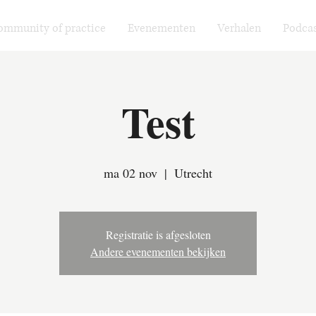
ommunity of practice
Evenementen
Verhalen
Podcas
Test
ma 02 nov
  |  
Utrecht
Registratie is afgesloten
Andere evenementen bekijken