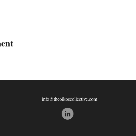
ment
info@theoikoscollective.com