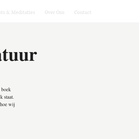
ts & Meditaties
Over Ons
Contact
atuur
e boek
k staat.
 hoe wij