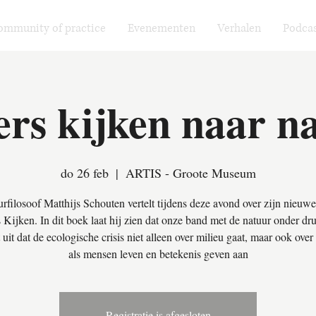
ommunity of practice
Evenementen
Verhalen
Podcas
rs kijken naar n
do 26 feb
  |  
ARTIS - Groote Museum
rfilosoof Matthijs Schouten vertelt tijdens deze avond over zijn nieuw
Kijken. In dit boek laat hij zien dat onze band met de natuur onder dru
t uit dat de ecologische crisis niet alleen over milieu gaat, maar ook over
als mensen leven en betekenis geven aan
Registratie is afgesloten