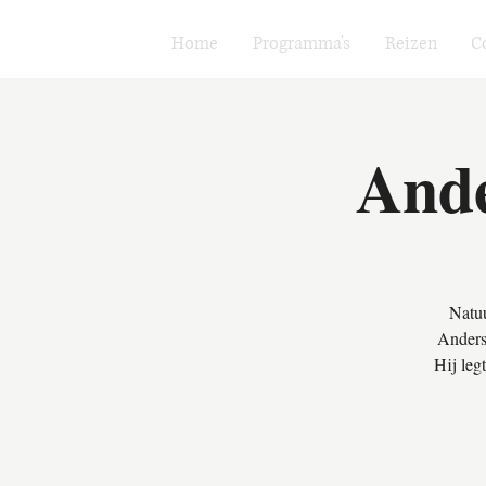
Home
Programma's
Reizen
C
Ande
Natuu
Anders 
Hij leg